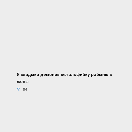
Я владыка демонов вял эльфийку рабыню в
жены
84