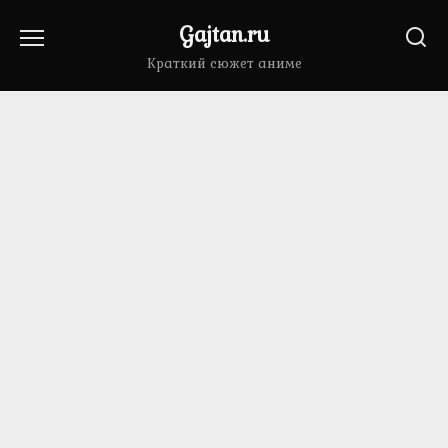
Перейти
Gajtan.ru
к
содержанию
Краткий сюжет аниме