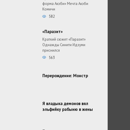
форма Акэби» Мечта Акэби
Комичи
582
«Паразит»
Краткий сюжет «Паразит»
Однажды Синити Идзуми
приснился
563
Перерождение: Монстр
Я владыка демонов вял
эльфийку рабыню в жены