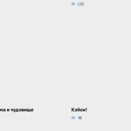
103
ма и чудовище
Кэйон!
48