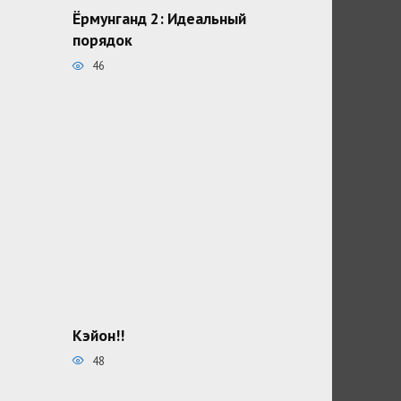
Ёрмунганд 2: Идеальный
порядок
46
Кэйон!!
48