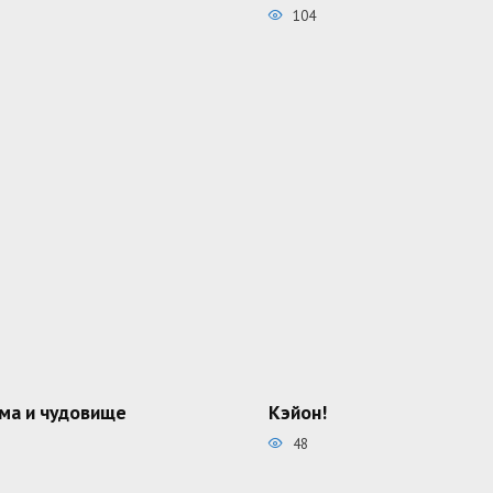
104
ма и чудовище
Кэйон!
48