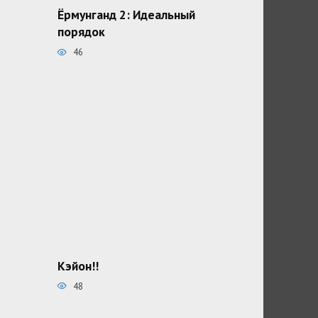
Ёрмунганд 2: Идеальный
порядок
46
Кэйон!!
48