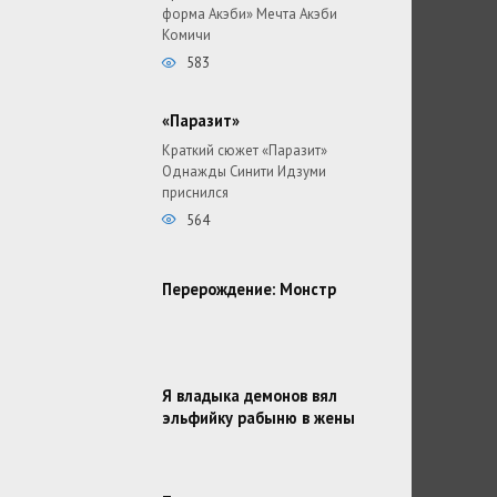
форма Акэби» Мечта Акэби
Комичи
583
«Паразит»
Краткий сюжет «Паразит»
Однажды Синити Идзуми
приснился
564
Перерождение: Монстр
Я владыка демонов вял
эльфийку рабыню в жены