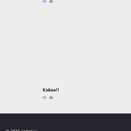
48
Кэйон!!
48