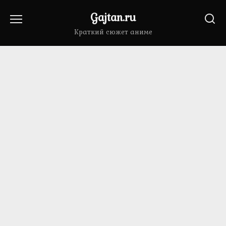
Перейти
Gajtan.ru
к
содержанию
Краткий сюжет аниме