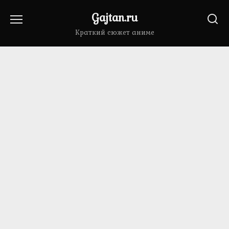
Перейти
Gajtan.ru
к
содержанию
Краткий сюжет аниме