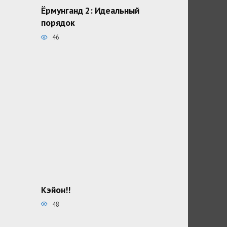
Ёрмунганд 2: Идеальный
порядок
46
Кэйон!!
48