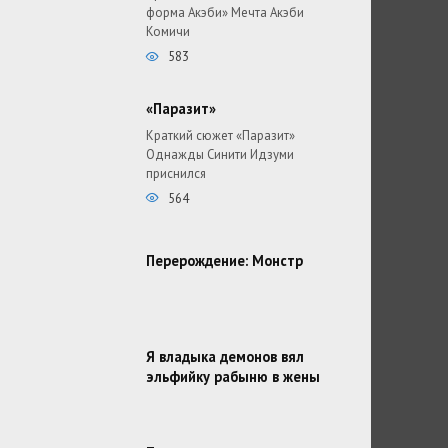
форма Акэби» Мечта Акэби
Комичи
583
«Паразит»
Краткий сюжет «Паразит»
Однажды Синити Идзуми
приснился
564
Перерождение: Монстр
Я владыка демонов вял
эльфийку рабыню в жены