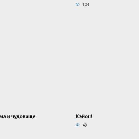
104
ма и чудовище
Кэйон!
48