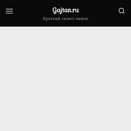
Перейти
Gajtan.ru
к
содержанию
Краткий сюжет аниме