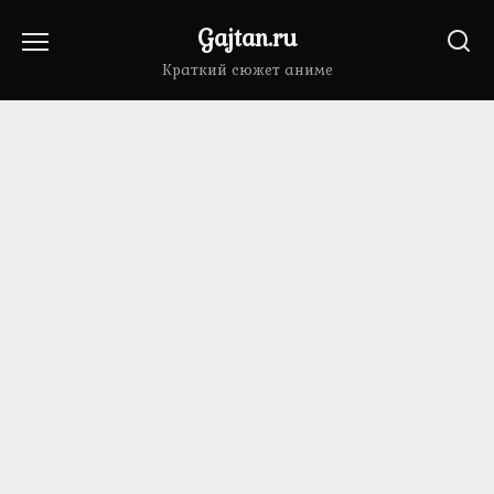
Перейти
Gajtan.ru
к
содержанию
Краткий сюжет аниме