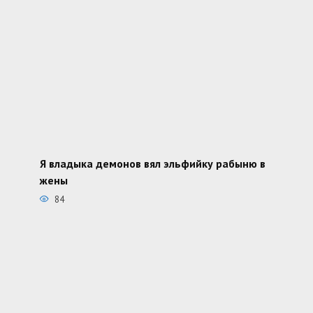
Я владыка демонов вял эльфийку рабыню в
жены
84