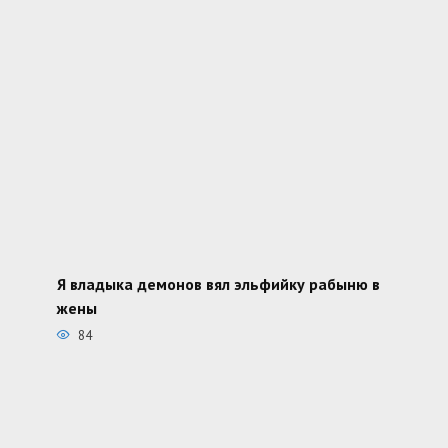
Я владыка демонов вял эльфийку рабыню в
жены
84