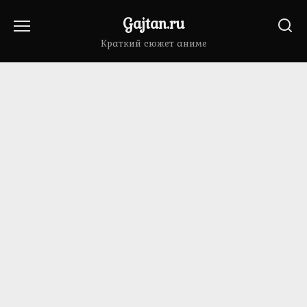
Перейти
Gajtan.ru
к
содержанию
Краткий сюжет аниме