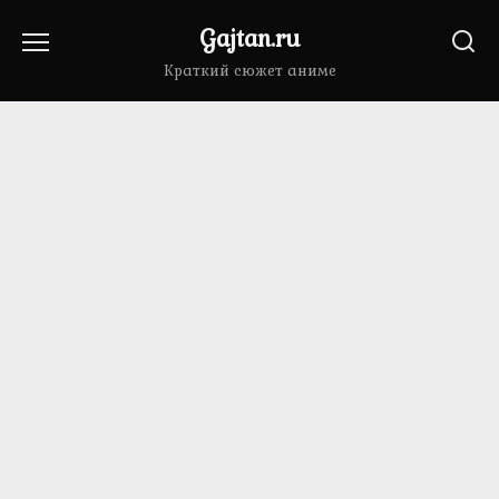
Перейти
Gajtan.ru
к
содержанию
Краткий сюжет аниме