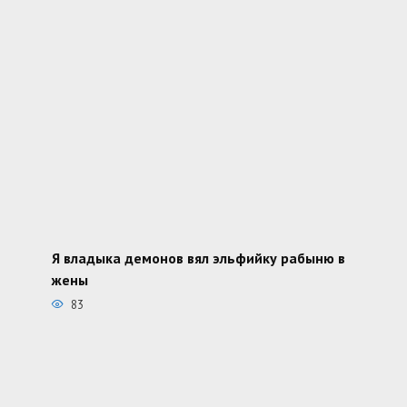
Я владыка демонов вял эльфийку рабыню в
жены
83