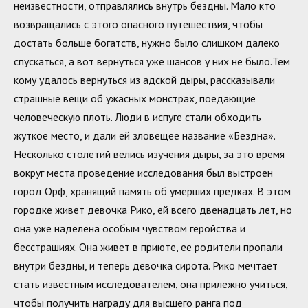
неизвестности, отправлялись внутрь бездны. Мало кто
возвращались с этого опасного путешествия, чтобы
достать больше богатств, нужно было слишком далеко
спускаться, а вот вернуться уже шансов у них не было.Тем
кому удалось вернуться из адской дыры, рассказывали
страшные вещи об ужасных монстрах, поедающие
человеческую плоть. Люди в испуге стали обходить
жуткое место, и дали ей зловещее название «Бездна».
Несколько столетий велись изучения дыры, за это время
вокруг места проведение исследования был выстроен
город Орф, хранящий память об умерших предках. В этом
городке живет девочка Рико, ей всего двенадцать лет, но
она уже наделена особым чувством геройства и
бесстрашиях. Она живет в приюте, ее родители пропали
внутри бездны, и теперь девочка сирота. Рико мечтает
стать известным исследователем, она прилежно учиться,
чтобы получить награду для высшего ранга под