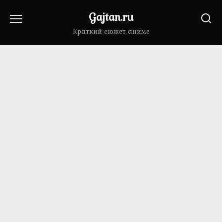
Перейти
Gajtan.ru
к
содержанию
Краткий сюжет аниме