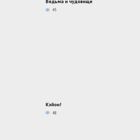
Ведьма и чудовище
45
Кэйон!
48