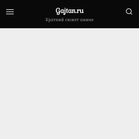
Перейти
Gajtan.ru
к
содержанию
Краткий сюжет аниме