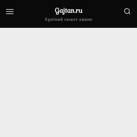
Перейти
Gajtan.ru
к
содержанию
Краткий сюжет аниме