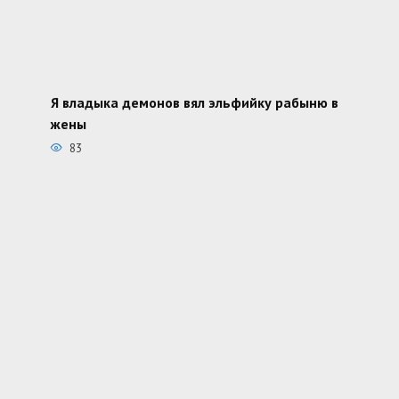
Я владыка демонов вял эльфийку рабыню в
жены
83