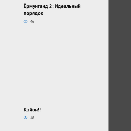
Ёрмунганд 2: Идеальный
порядок
46
Кэйон!!
48