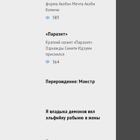
форма Акэби» Мечта Акэби
Комичи
583
«Паразит»
Краткий сюжет «Паразит»
Однажды Синити Идзуми
приснился
564
Перерождение: Монстр
Я владыка демонов вял
эльфийку рабыню в жены