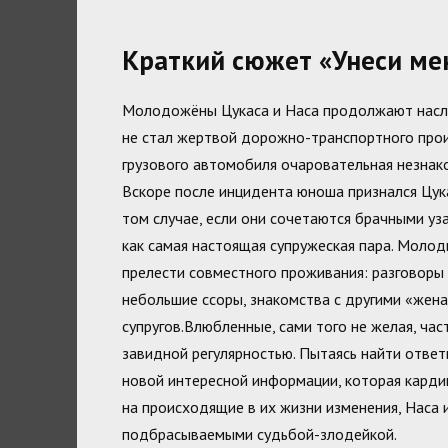
Краткий сюжет «Унеси меня
Молодожёны Цукаса и Наса продолжают насла
не стал жертвой дорожно-транспортного проис
грузового автомобиля очаровательная незнако
Вскоре после инцидента юноша признался Цука
том случае, если они сочетаются брачными уз
как самая настоящая супружеская пара. Моло
прелести совместного проживания: разговоры
небольшие ссоры, знакомства с другими «жена
супругов.Влюбленные, сами того не желая, ча
завидной регулярностью. Пытаясь найти ответ
новой интересной информации, которая карди
на происходящие в их жизни изменения, Наса 
подбрасываемыми судьбой-злодейкой.