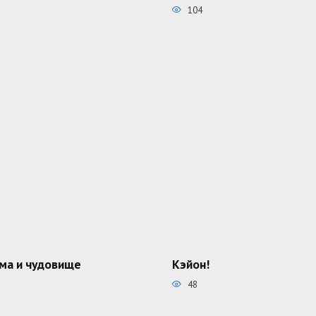
104
ма и чудовище
Кэйон!
48