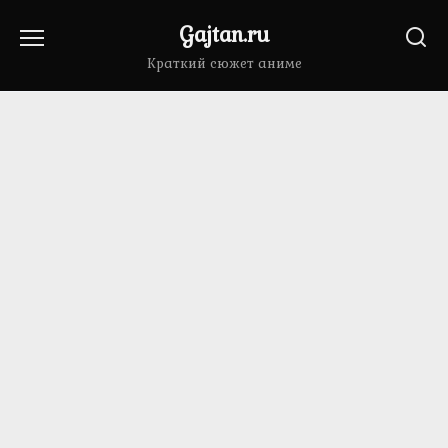
Перейти
Gajtan.ru
к
содержанию
Краткий сюжет аниме