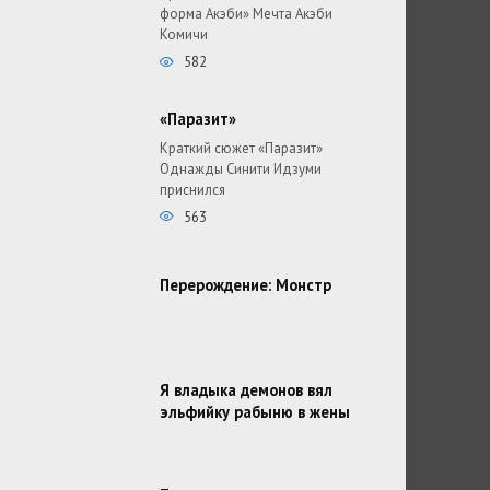
форма Акэби» Мечта Акэби
Комичи
582
«Паразит»
Краткий сюжет «Паразит»
Однажды Синити Идзуми
приснился
563
Перерождение: Монстр
Я владыка демонов вял
эльфийку рабыню в жены