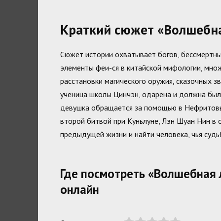
Краткий сюжет «Волшебна
Сюжет истории охватывает богов, бессмертных
элементы феи-ся в китайской мифологии, множ
расстановки магического оружия, сказочных зве
ученица школы Цинчэн, одарена и должна была
девушка обращается за помощью в Нефритовый
второй битвой при Куньлуне, Лэн Шуан Нин в 
предыдущей жизни и найти человека, чья судь
Где посмотреть «Волшебная 
онлайн