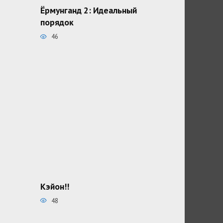
Ёрмунганд 2: Идеальный
порядок
46
Кэйон!!
48