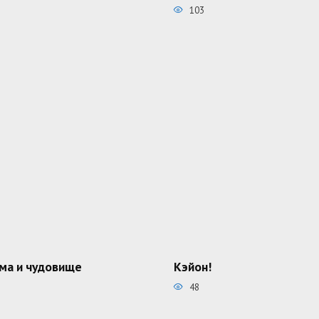
103
ма и чудовище
Кэйон!
48