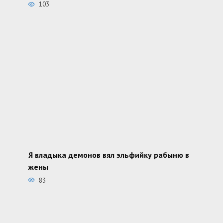
103
Я владыка демонов вял эльфийку рабыню в
жены
83