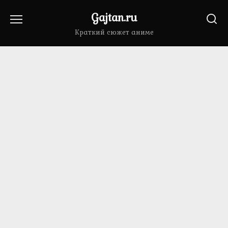
Перейти
Gajtan.ru
к
содержанию
Краткий сюжет аниме