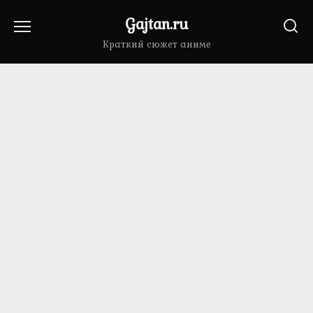
Перейти
Gajtan.ru
к
содержанию
Краткий сюжет аниме