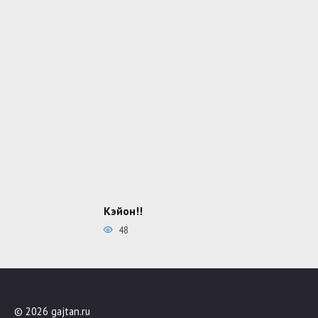
Кэйон!!
48
© 2026 gajtan.ru