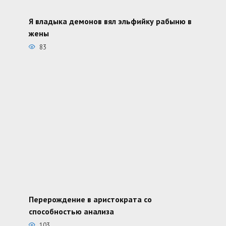
Я владыка демонов вял эльфийку рабыню в
жены
83
Перерождение в аристократа со
способностью анализа
103