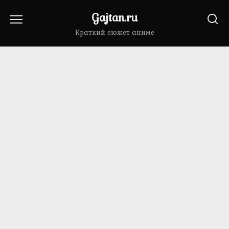
Перейти
Gajtan.ru
к
содержанию
Краткий сюжет аниме