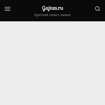
Перейти
Gajtan.ru
к
содержанию
Краткий сюжет аниме