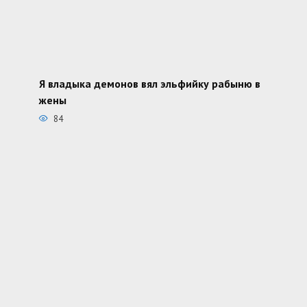
Я владыка демонов вял эльфийку рабыню в
жены
84