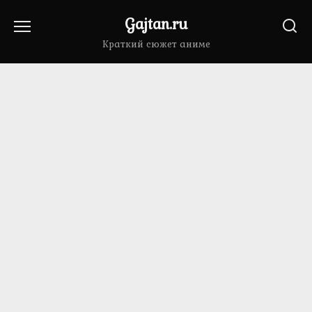
Перейти
Gajtan.ru
к
содержанию
Краткий сюжет аниме