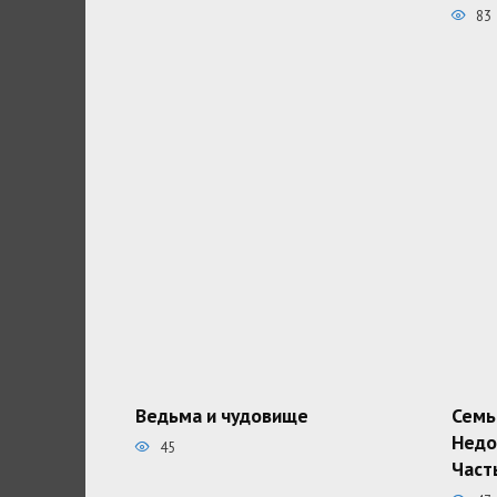
83
Ведьма и чудовище
Семь
Недо
45
Част