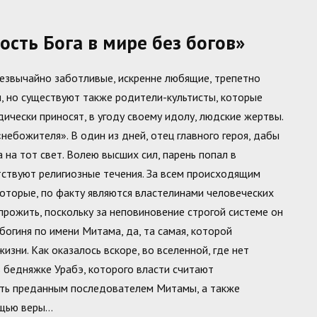
сть Бога в мире без богов»
резвычайно заботливые, искренне любящие, трепетно
, но существуют также родители-культисты, которые
чески приносят, в угоду своему идолу, людские жертвы.
небожителя». В один из дней, отец главного героя, дабы
 на тот свет. Волею высших сил, парень попал в
тствуют религиозные течения. За всем происходящим
которые, по факту являются властелинами человеческих
прожить, поскольку за неповиновение строгой системе он
огиня по имени Митама, да, та самая, которой
изни. Как оказалось вскоре, во вселенной, где нет
ь бедняжке Урабэ, которого власти считают
ыть преданным последователем Митамы, а также
ощью веры…