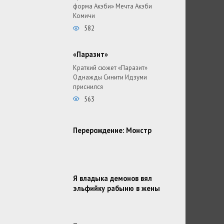
форма Акэби» Мечта Акэби
Комичи
582
«Паразит»
Краткий сюжет «Паразит»
Однажды Синити Идзуми
приснился
563
Перерождение: Монстр
Я владыка демонов вял
эльфийку рабыню в жены