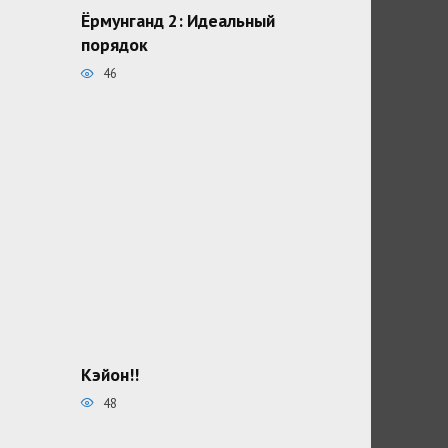
Ёрмунганд 2: Идеальный
порядок
46
Кэйон!!
48