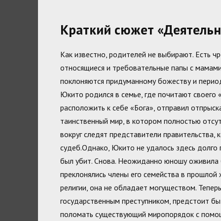
Краткий сюжет «Деятельно
Как известно, родителей не выбирают. Есть ч
относящиеся и требовательные папы с мамами
поклоняются придуманному божеству и периоди
Юкито родился в семье, где почитают своего «
расположить к себе «Бога», отправил отпрыска
таинственный мир, в котором полностью отсу
вокруг следят представители правительства, 
судеб.Однако, Юкито не удалось здесь долго 
был убит. Снова. Неожиданно юношу оживила б
преклонялись члены его семейства в прошлой ж
религии, она не обладает могуществом. Тепер
государственным преступником, предстоит б
поломать существующий миропорядок с пом