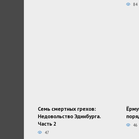
84
Семь смертных грехов:
Ёрму
Недовольство Эдинбурга.
поря
Часть 2
46
47