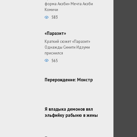
форма Акэби» Мечта Акэби
Комичи
583
«Паразит»
Краткий сюжет «Паразит»
Однажды Синити Идзуми
приснился
565
Перерождение: Монстр
Я владыка демонов вял
эльфийку рабыню в жены