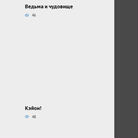
Ведьма и чудовище
46
Кэйон!
48