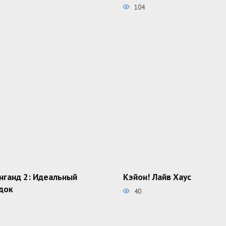
104
нганд 2: Идеальный
Кэйон! Лайв Хаус
док
40