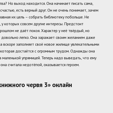
ва? Но выход находится. Она начинает писать сама,
счастью, есть верный друг. Он не очень понимает, зачем
Главная их цель – собрать библиотеку побольше. Не
, у которых совсем другие интересы. Предстоит
рошлом не даёт покоя. Характер у неё твёрдый, но
й довольно легко. Она заражает своим желанием даже
на вскоре заполняет своё новое жилище увлекательными
, которая достаётся с огромным трудом. Однажды она
а маленькой упрямицей. Теперь надо выведать, что ему
 она считала недотёпой, оказывается героем.
книжного червя 3» онлайн