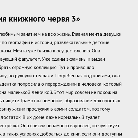
я книжного червя 3»
о любимым занятием на всю жизнь. Главная мечта девушки
 по географии и истории, развлекательные детские
сказы. Мечта уже близка к осуществлению. Она
твующий факультет. Уже сданы экзамены и выдан
брать огромную коллекцию. Тут и произошло
ицу, но рухнули стеллажи. Погребённая под книгами, она
тудентка попросила о перерождении в человека, который
 она маленькой девочкой. Этот мир совсем не похож на
в нищете. Грамотны немногие, образование для простых
овину жизни прослужил в армии солдатом, поэтому
достаток. В их доме даже нормальный туалет
сестрёнка. Она совсем ненамного взрослее, но чувствует
к в таких условиях добраться до книг, если они доступны